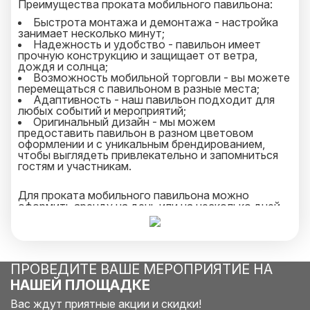
Преимущества проката мобильного павильона:
Быстрота монтажа и демонтажа - настройка
занимает несколько минут;
Надежность и удобство - павильон имеет
прочную конструкцию и защищает от ветра,
дождя и солнца;
Возможность мобильной торговли - вы можете
перемещаться с павильоном в разные места;
Адаптивность - наш павильон подходит для
любых событий и мероприятий;
Оригинальный дизайн - мы можем
предоставить павильон в разном цветовом
оформлении и с уникальным брендированием,
чтобы выглядеть привлекательно и запомниться
гостям и участникам.
Для проката мобильного павильона можно
оформить аренду на день или на несколько дней.
При этом вы можете дополнительно арендовать
полный комплект оборудования: светильники,
столы, стулья, вентиляцию и электричество. Наша
команда экспертов готова помочь вам с выбором
наилучшего места для размещения мобильного
ПРОВЕДИТЕ ВАШЕ МЕРОПРИЯТИЕ НА
павильона и обеспечить поддержку на всех
НАШЕЙ ПЛОЩАДКЕ
этапах проката. Обращайтесь к нам и получайте
высококачественные услуги проката мобильного
Вас ждут приятные акции и скидки!
павильона!