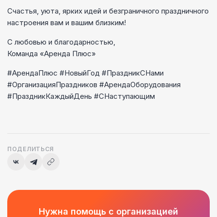
Счастья, уюта, ярких идей и безграничного праздничного
настроения вам и вашим близким!
С любовью и благодарностью,
Команда «Аренда Плюс»
#АрендаПлюс #НовыйГод #ПраздникСНами
#ОрганизацияПраздников #АрендаОборудования
#ПраздникКаждыйДень #СНаступающим
ПОДЕЛИТЬСЯ
Нужна помощь с организацией