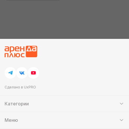
Сделано в UxPRO
Категории
Шатры
Мебель
Меню
Кейтеринг
Банкетный зал
Выставочные стенды