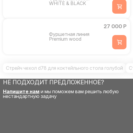
WHITE & BLACK
27 000 Р
Фуршетная линия
Premium wood
Стрейч чехол d78 для коктейльного стола голубой
С
НЕ ПОДХОДИТ ПРЕДЛОЖЕННОЕ?
Напишите нам
и мы поможем вам решить любую
нестандартную задачу