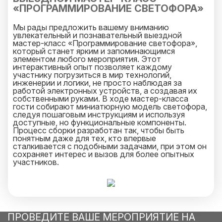
«ПРОГРАММИРОВАНИЕ СВЕТОФОРА»
Мы рады предложить вашему вниманию
увлекательный и познавательный выездной
мастер-класс «Программирование светофора»,
который станет ярким и запоминающимся
элементом любого мероприятия. Этот
интерактивный опыт позволяет каждому
участнику погрузиться в мир технологий,
инженерии и логики, не просто наблюдая за
работой электронных устройств, а создавая их
собственными руками. В ходе мастер-класса
гости собирают миниатюрную модель светофора,
следуя пошаговым инструкциям и используя
доступные, но функциональные компоненты.
Процесс сборки разработан так, чтобы быть
понятным даже для тех, кто впервые
сталкивается с подобными задачами, при этом он
сохраняет интерес и вызов для более опытных
участников.
Особое внимание уделяется этапу
программирования - именно здесь происходит
настоящее волшебство. Участники знакомятся с
основами алгоритмического мышления, учатся
задавать последовательность действий,
управлять временными интервалами и логикой
ПРОВЕДИТЕ ВАШЕ МЕРОПРИЯТИЕ НА