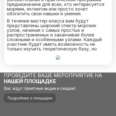
предназначена для всех, кто интересуется
морями, яхтингом или просто хочет
обогатить свои навыки и умения.
В течение мастер-класса вам будут
представлены широкий спектр морских
узлов, начиная с самых простых и
распространенных и заканчивая более
сложными и особенными узлами. Каждый
участник будет иметь возможность не
только изучить теоретическую базу, но
также и на практике научиться делать эти
узлы.
Наши опытные инструкторы предоставят
все необходимые материалы и инструменты
для работы.
ПРОВЕДИТЕ ВАШЕ МЕРОПРИЯТИЕ НА
НАШЕЙ ПЛОЩАДКЕ
Вас ждут приятные акции и скидки!
Подробнее о площадке