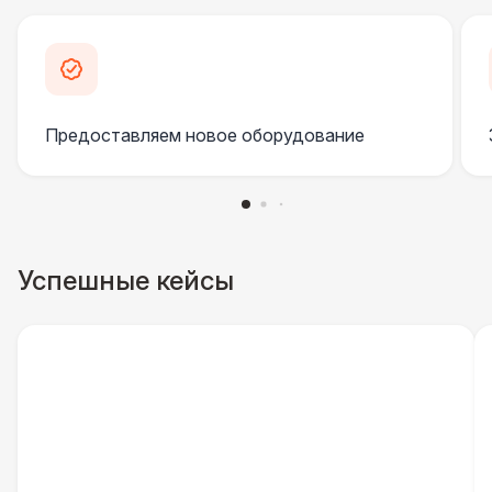
Урна
550 Р
Указатель А3
1 100 Р
Предоставляем новое оборудование
Санитайзер (100 чел.)
1 450 Р
ШАТРЫ
Шатер быстровозводимый
6 000 Р
Успешные кейсы
Прилавок
6 500 Р
Палатка 2,5 х 2,5 м
6 500 Р
Шатер Пагода
11 000 Р