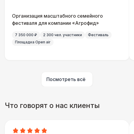
Домик «Ярмарочный» 3 х 2 м
27 000 Р
Организация масштабного семейного
Шатер Павильон
43 000 Р
фестиваля для компании «Агрофид»
7 350 000 ₽
2 300 чел. участники
Фестиваль
Площадка Open air
Посмотреть всё
Что говорят о нас клиенты