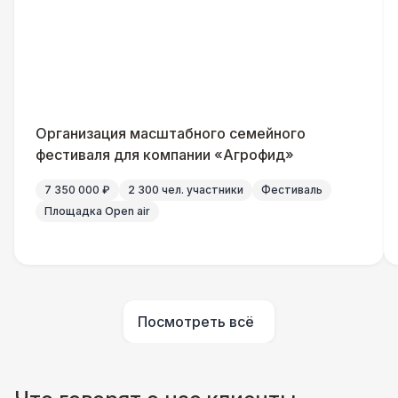
Огнетушители
1 000 Р
Указатель А3
1 100 Р
Организация масштабного семейного
Санитайзер (100 чел.)
1 450 Р
фестиваля для компании «Агрофид»
7 350 000 ₽
2 300 чел. участники
Фестиваль
Выездной гардероб
6 500 Р
Площадка Open air
Посмотреть всё