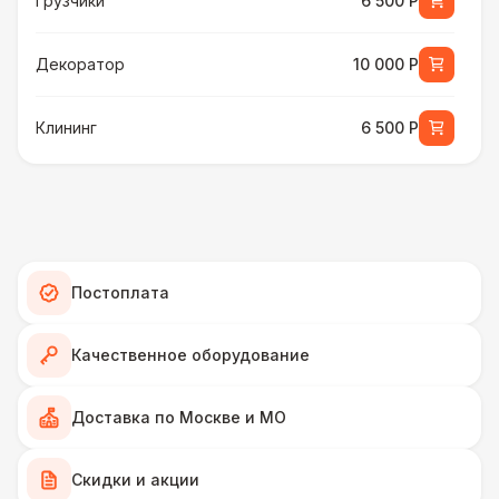
Грузчики
6 500 Р
Декоратор
10 000 Р
Клининг
6 500 Р
ШАТРЫ
Шатер быстровозводимый
6 000 Р
Прилавок
6 500 Р
Постоплата
Палатка 2,5 х 2,5 м
6 500 Р
Качественное оборудование
Шатер Пагода
11 000 Р
Доставка по Москве и МО
Домик «Ярмарочный» 3 х 2 м
Скидки и акции
27 000 Р