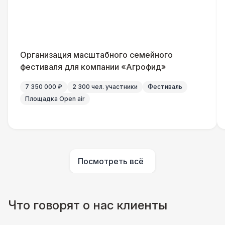
Указатель А3
1 100 Р
Санитайзер (100 чел.)
1 450 Р
Организация масштабного семейного
ШАТРЫ
фестиваля для компании «Агрофид»
Шатер быстровозводимый
6 000 Р
7 350 000 ₽
2 300 чел. участники
Фестиваль
Площадка Open air
Прилавок
6 500 Р
Палатка 2,5 х 2,5 м
6 500 Р
Посмотреть всё
Шатер Пагода
11 000 Р
Домик «Ярмарочный» 3 х 2 м
27 000 Р
Что говорят о нас клиенты
Шатер Павильон
43 000 Р