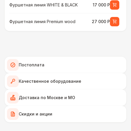
Фуршетная линия WHITE & BLACK
17 000 Р
Фуршетная линия Premium wood
27 000 Р
МЕБЕЛЬ
Стул Гунде белый
130 Р
Стул Гунде черный
130 Р
Постоплата
Стол банкетный
430 Р
Качественное оборудование
Стол Tesla
480 Р
Доставка по Москве и МО
ПЕРСОНАЛ
Скидки и акции
Грузчики
6 500 Р