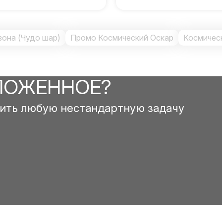
зона (Чудо шар)
Промо Космический Оскар
Космичес
ЛОЖЕННОЕ?
ить любую нестандартную задачу