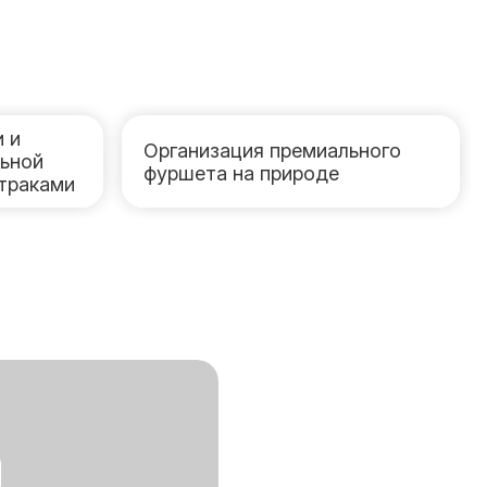
 и
Организация премиального
льной
фуршета на природе
дтраками