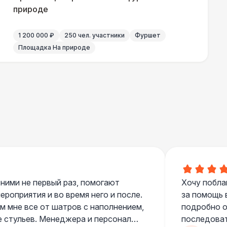
природе
1 200 000 ₽
250 чел. участники
Фуршет
Площадка На природе
 ними не первый раз, помогают
Хочу побла
роприятия и во время него и после.
за помощь 
 мне все от шатров с наполнением,
подробно о
е стульев. Менеджера и персонал
последоват