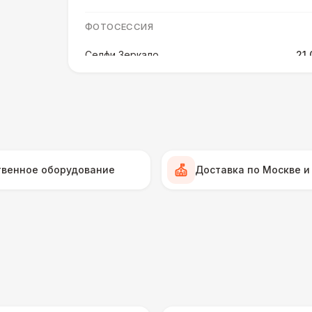
ФОТОСЕССИЯ
Селфи Зеркало
21 
ПЕРСОНАЛ
Аниматор
10 
ФОТОСЕССИЯ
твенное оборудование
Доставка по Москве и
Селфи лампа
2
ПЕРСОНАЛ
Грузчики
6 
Фотограф
11