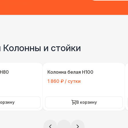
и Колонны и стойки
 H80
Колонна белая Н100
1 860 ₽ / сутки
корзину
В корзину