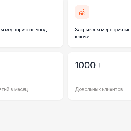
ФОТОСЕССИЯ
Gif стойка
17 
м мероприятие «под
Закрываем мероприятие
Инстапринтер
33 
ключ»
Подсветка
3 
1000+
Проф. освещение ( 2 шт. )
6 
ДОПОЛНИТЕЛЬНО
тий в месяц
Довольных клиентов
Столбики ограждения (1м)
1
Указатель А3
1