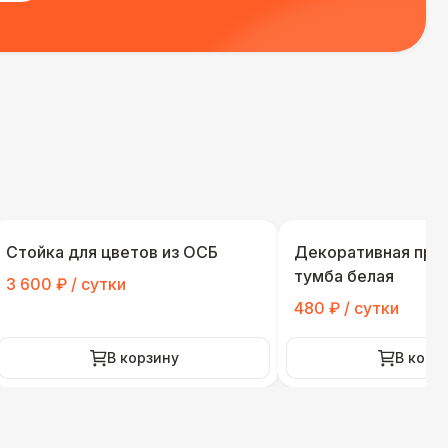
Стойка для цветов из ОСБ
Декоративная пря
тумба белая
3 600 ₽ / сутки
480 ₽ / сутки
В корзину
В корз