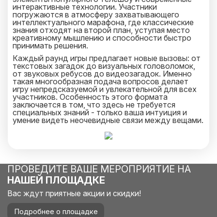
интерактивные технологии. Участники
погружаются в атмосферу захватывающего
интеллектуального марафона, где классические
знания отходят на второй план, уступая место
креативному мышлению и способности быстро
принимать решения.
Каждый раунд игры предлагает новые вызовы: от
текстовых загадок до визуальных головоломок,
от звуковых ребусов до видеозагадок. Именно
такая многообразная подача вопросов делает
игру непредсказуемой и увлекательной для всех
участников. Особенность этого формата
заключается в том, что здесь не требуется
специальных знаний - только ваша интуиция и
умение видеть неочевидные связи между вещами.
Заказывая игру «Интуиция», вы получаете не
просто развлекательную программу, а мощный
инструмент для сплочения команды. Формат
предполагает активное взаимодействие между
участниками, стимулирует креативное мышление
ПРОВЕДИТЕ ВАШЕ МЕРОПРИЯТИЕ НА
и развитие навыков TEAM-BUILDING. Игра
НАШЕЙ ПЛОЩАДКЕ
идеально подходит как для корпоративных
мероприятий, так и для празднования особенных
Вас ждут приятные акции и скидки!
дат или просто для веселого вечера с друзьями.
Специально адаптированный под корпоративный
Подробнее о площадке
формат, этот игровой продукт гарантирует яркие