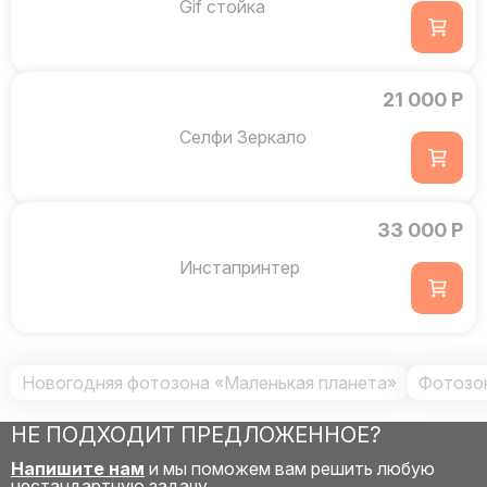
Gif стойка
21 000 Р
Селфи Зеркало
33 000 Р
Инстапринтер
Новогодняя фотозона «Маленькая планета»
Фотозон
НЕ ПОДХОДИТ ПРЕДЛОЖЕННОЕ?
Напишите нам
и мы поможем вам решить любую
нестандартную задачу