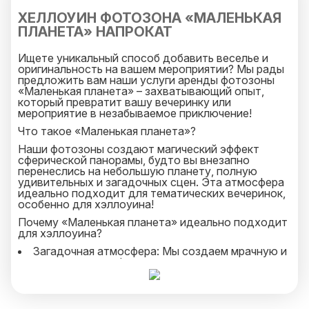
ХЕЛЛОУИН ФОТОЗОНА «МАЛЕНЬКАЯ
ПЛАНЕТА» НАПРОКАТ
Ищете уникальный способ добавить веселье и
оригинальность на вашем мероприятии? Мы рады
предложить вам наши услуги аренды фотозоны
«Маленькая планета» – захватывающий опыт,
который превратит вашу вечеринку или
мероприятие в незабываемое приключение!
Что такое «Маленькая планета»?
Наши фотозоны создают магический эффект
сферической панорамы, будто вы внезапно
перенеслись на небольшую планету, полную
удивительных и загадочных сцен. Эта атмосфера
идеально подходит для тематических вечеринок,
особенно для хэллоуина!
Почему «Маленькая планета» идеально подходит
для хэллоуина?
Загадочная атмосфера: Мы создаем мрачную и
загадочную атмосферу, идеальную для
хэллоуинской вечеринки.
Костюмы и реквизит: Вы можете дополнить
фотозону костюмами и реквизитом в стиле
хэллоуина, чтобы гости могли создать