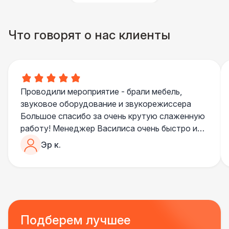
Что говорят о нас клиенты
Проводили мероприятие - брали мебель,
звуковое оборудование и звукорежиссера
Большое спасибо за очень крутую слаженную
работу! Менеджер Василиса очень быстро и
качественно обрабатывала все запросы,
Эр к.
пошла навстречу во многих моментах
Отдельное спасибо звукорежиссеру
Александру, все тревоги сгладились
благодаря его работе и человечности :)
Все приехало вовремя, в хорошем состоянии.
Ребята сами все поставили, посоветовали как
Подберем лучшее
лучше расположить и аккуратно сложили