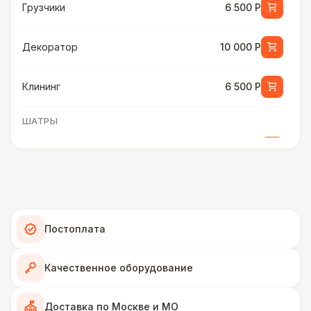
Грузчики
6 500 Р
Декоратор
10 000 Р
Клининг
6 500 Р
ШАТРЫ
Шатер быстровозводимый
6 000 Р
Прилавок
6 500 Р
Палатка 2,5 х 2,5 м
6 500 Р
Постоплата
Шатер Пагода
11 000 Р
Качественное оборудование
Домик «Ярмарочный» 3 х 2 м
27 000 Р
Доставка по Москве и МО