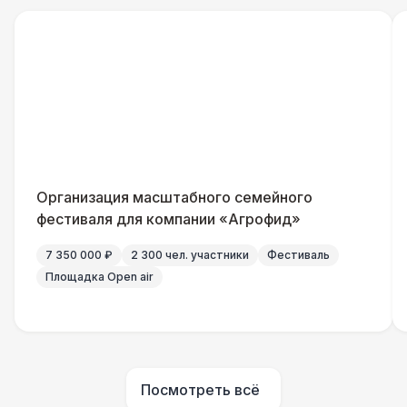
Урна
550 Р
Огнетушители
1 000 Р
Указатель А3
1 100 Р
Санитайзер (100 чел.)
1 450 Р
Организация масштабного семейного
фестиваля для компании «Агрофид»
7 350 000 ₽
2 300 чел. участники
Фестиваль
Площадка Open air
Посмотреть всё