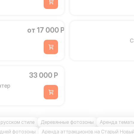
от 17 000 Р
С
33 000 Р
нтер
 русском стиле
Деревянные фотозоны
Аренда темат
одней фотозоны
Аренда аттракционов на Старый Новый