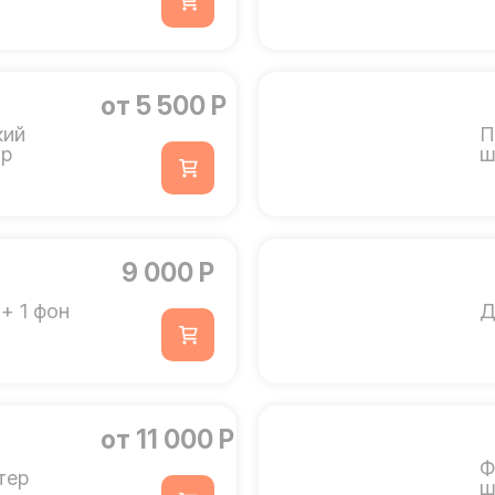
от 5 500 Р
кий
П
ор
ш
9 000 Р
+ 1 фон
Д
от 11 000 Р
Ф
тер
ш