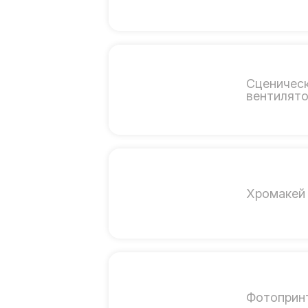
Сценичес
вентилят
Хромакей 
Фотоприн