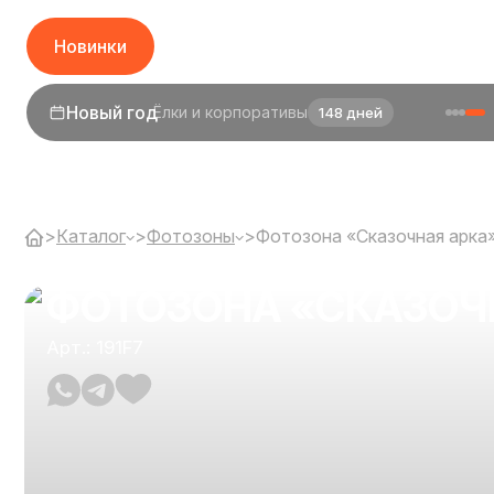
Новинки
Новый год
Ёлки и корпоративы
148 дней
1 сентября
День знаний
26 дней
>
Каталог
>
Фотозоны
>
Фотозона «Сказочная арка
ФОТОЗОНА «СКАЗОЧ
Арт.: 191F7