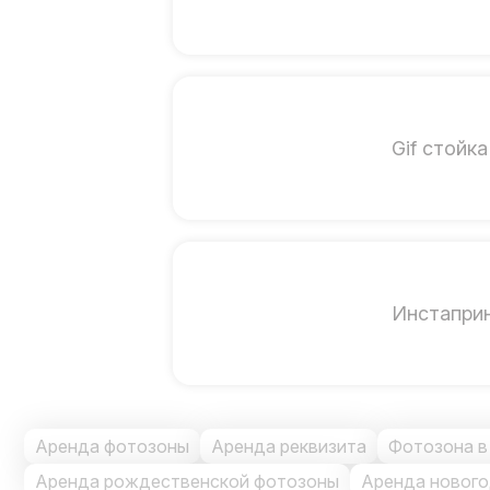
Gif стойка
Инстапри
Аренда фотозоны
Аренда реквизита
Фотозона в
Аренда рождественской фотозоны
Аренда новог