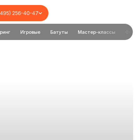
(495) 256-40-47
ринг
Игровые
Батуты
Мастер-классы
Фотоз