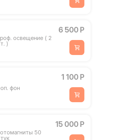
6 500 Р
роф. освещение ( 2
т. )
1 100 Р
оп. фон
15 000 Р
отомагниты 50
тук