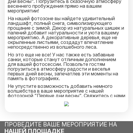
дни весны". Погрузитесь в сказочную атмосферу
весеннего пробуждения прямо на вашем
мероприятии!
На нашей фотозоне вы найдете удивительный
ландшафт, полный снега, символизирующего
прощание с зимой. Декор из натуральных шишек и
палений добавит натуральности и уюта вашему
мероприятию. А декоративные деревья, еще не
окрыленные листьями, создадут впечатление
непосредственно из волшебного леса.
Но это еще не все! У нас также есть забавные
санки, которые станут отличным дополнением
для вашей фотосессии. Позвольте гостям
погрузиться в атмосферу радости и веселья
первых дней весны, запечатлев эти моменты на
память в фотографиях.
Не упустите возможность добавить немного
волшебства в ваше мероприятие с нашей
фотозоной "Первые дни весны". Свяжитесь с нами
сегодня, чтобы забронировать дату и создать
незабываемый опыт для себя и ваших гостей
ПРОВЕДИТЕ ВАШЕ МЕРОПРИЯТИЕ НА
НАШЕЙ ПЛОЩАДКЕ