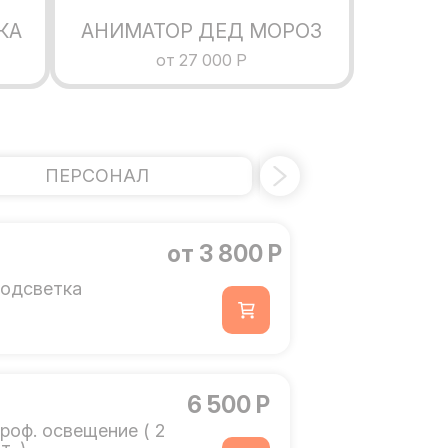
КА
АНИМАТОР ДЕД МОРОЗ
от 27 000 Р
ПЕРСОНАЛ
ДОПОЛНИТ
от 3 800 Р
одсветка
6 500 Р
роф. освещение ( 2