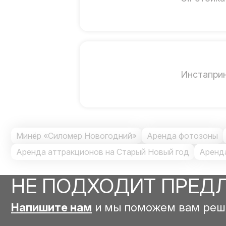
Инстапри
Минёр «Силомер Новогодний»
Аренда фотозоны
Аренда аттракционов на Старый Новый год
Аренд
НЕ ПОДХОДИТ ПРЕД
Напишите нам
и мы поможем вам реш