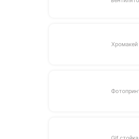
вентилят
Хромакей 
Фотоприн
Gif стойка