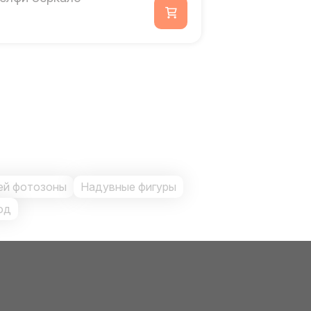
ей фотозоны
Надувные фигуры
од