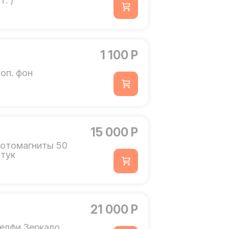
т. )
1 100 Р
оп. фон
15 000 Р
отомагниты 50
тук
21 000 Р
елфи Зеркало