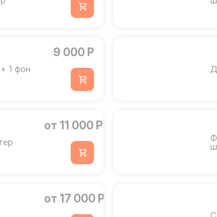
ор
ш
9 000 Р
+ 1 фон
Д
от 11 000 Р
Ф
тер
ш
от 17 000 Р
С