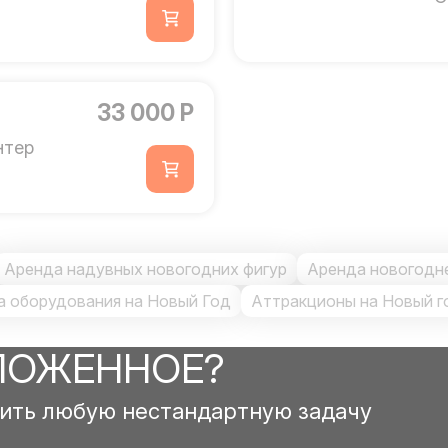
33 000 Р
нтер
Аренда надувных новогодних фигур
Аренда новогодн
а оборудования на Новый Год
Аттракционы на Новый г
ЛОЖЕННОЕ?
ить любую нестандартную задачу