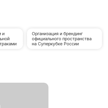
 и
Организация и брендинг
льной
официального пространства
дтраками
на Суперкубке России