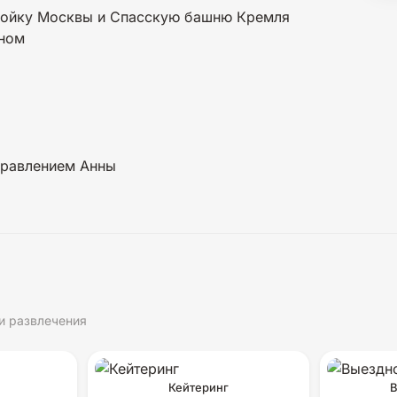
ройку Москвы и Спасскую башню Кремля
йном
правлением Анны
и развлечения
Кейтеринг
В