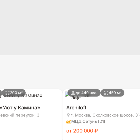
200 м²
до 440 чел.
450 м²
Лофт
 «Уют у Камина»
Archiloft
евский переулок, 3
г. Москва, Сколковское шоссе, 31
МЦД Сетунь (D1)
₽
от 200 000 ₽