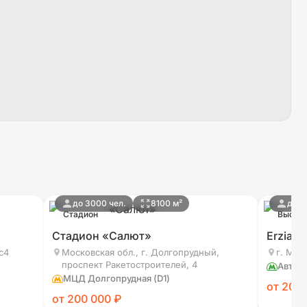
до 3000 чел.
8100 м²
до 4
Стадион
Выстав
Стадион «Салют»
Erzia E
с4
Московская обл., г. Долгопрудный,
г. Моск
проспект Ракетостроителей, 4
Автоз
МЦД Долгопрудная (D1)
от 200 
от 200 000 ₽