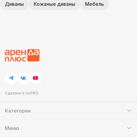
Диваны
Кожаные диваны
Мебель
Сделано в UxPRO
Категории
Шатры
Мебель
Меню
Кейтеринг
Банкетный зал
Выставочные стенды