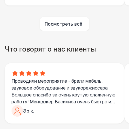
Стилизованный (2 х 1 х 0,6)
1 100 Р
Посмотреть всё
Баннер односторонний
2 400 Р
Разработка макета для баннера
5 500 Р
Что говорят о нас клиенты
ДОПОЛНИТЕЛЬНО
Урна
550 Р
Проводили мероприятие - брали мебель,
звуковое оборудование и звукорежиссера
Огнетушители
1 000 Р
Большое спасибо за очень крутую слаженную
работу! Менеджер Василиса очень быстро и
Указатель А3
1 100 Р
качественно обрабатывала все запросы,
Эр к.
пошла навстречу во многих моментах
Санитайзер (100 чел.)
1 450 Р
Отдельное спасибо звукорежиссеру