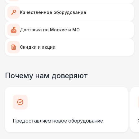
ПЕРСОНАЛ
Качественное оборудование
Клининг
6 500 Р
Доставка по Москве и МО
ШАТРЫ
Скидки и акции
Шатер быстровозводимый
6 000 Р
КОМФОРТ
Почему нам доверяют
Флисовый плед
170 Р
ШАТРЫ
Прилавок
6 500 Р
КОМФОРТ
Предоставляем новое оборудование
Шерстяной плед
240 Р