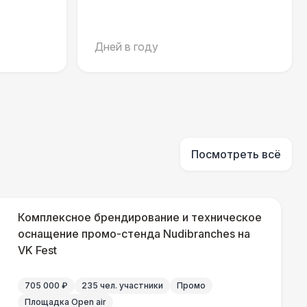
240 Р
В корзину
Дней в году
430 Р
В корзину
500 Р
В корзину
 000 Р
В корзину
Посмотреть всё
000 Р
В корзину
Комплексное брендирование и техническое
оснащение промо-стенда Nudibranches на
000 Р
В корзину
VK Fest
705 000 ₽
235 чел. участники
Промо
490 Р
В корзину
Площадка Open air