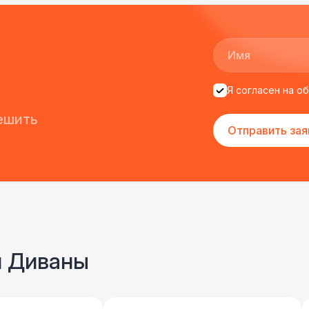
Я согласен на о
ешить
Отправить зая
и Диваны