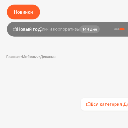
Новинки
1 сентября
День знаний
22 дня
Главная
•
Мебель
•
Диваны
Вся категория Д