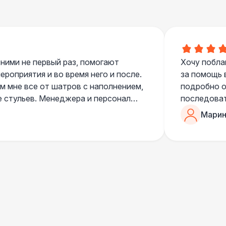
 450 Р
В корзину
 ними не первый раз, помогают
Хочу побла
роприятия и во время него и после.
за помощь 
 мне все от шатров с наполнением,
подробно о
е стульев. Менеджера и персонал
последоват
егда подскажут что лучше взять и
Романом, о
Марин
ь люблю работать именно с ними,
«Рука с ша
нию
звонке в к
шампанског
приветливы