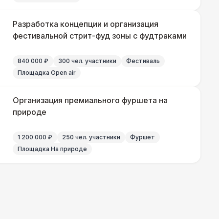
700 Р
Разработка концепции и организация
В корзину
фестивальной стрит-фуд зоны с фудтраками
 100 Р
В корзину
840 000 ₽
300 чел. участники
Фестиваль
Площадка Open air
400 Р
В корзину
Организация премиального фуршета на
природе
500 Р
В корзину
1 200 000 ₽
250 чел. участники
Фуршет
Площадка На природе
550 Р
В корзину
 000 Р
В корзину
 100 Р
В корзину