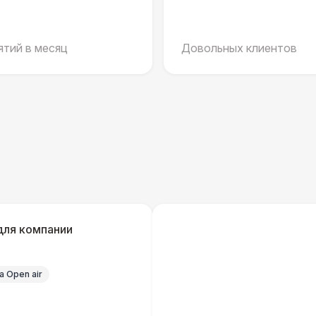
Шерстяной плед
тий в месяц
Довольных клиентов
Пончо
ШАТРЫ
Палатка 2,5 х 2,5 м
6 
Шатер Пагода
11
Домик «Ярмарочный» 3 х 2 м
27 
для компании
Шатер Павильон
43 
 Open air
БАРЬЕР БЕЗОПАСНОСТИ
Серебряный (1,7 х 0,8 х 0,6)