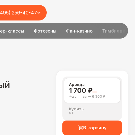
(495) 256-40-47
ер-классы
Фотозоны
Фан-казино
Тимбилдинг
ый
Аренда
1 700 ₽
доп. час — 6 300 ₽
Купить
от
В корзину