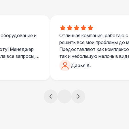
Санитайзер (100 чел.)
1
 оборудование и
Отличная компания, работаю с
решить все мои проблемы до ме
боту! Менеджер
Предоставляют как комплексом
ла все запросы,
так и небольшую мелочь в вид
очень понимающий, честный вс
Дарья К.
все тревоги
чем дополнить праздник. Очен
)
всегда все четко и по расписа
ята сами все
и аккуратно
!
ще раз :)