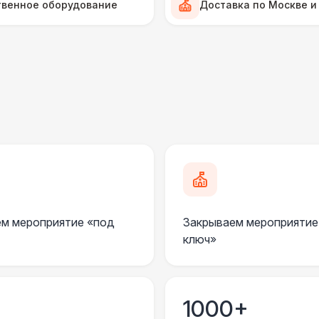
твенное оборудование
Доставка по Москве и
ПЕРСОНАЛ
Клининг
6 
ШАТРЫ
Шатер быстровозводимый
6 
КОМФОРТ
Флисовый плед
м мероприятие «под
Закрываем мероприятие
ШАТРЫ
ключ»
Прилавок
6 
КОМФОРТ
1000+