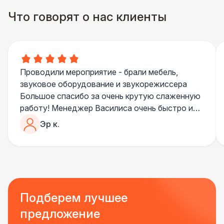
Указатель А3
1 100 Р
Что говорят о нас клиенты
Санитайзер (100 чел.)
1 450 Р
Проводили мероприятие - брали мебель,
звуковое оборудование и звукорежиссера
Большое спасибо за очень крутую слаженную
работу! Менеджер Василиса очень быстро и
качественно обрабатывала все запросы,
Эр к.
пошла навстречу во многих моментах
Отдельное спасибо звукорежиссеру
Александру, все тревоги сгладились
благодаря его работе и человечности :)
Все приехало вовремя, в хорошем состоянии.
Ребята сами все поставили, посоветовали как
Подберем лучшее
лучше расположить и аккуратно сложили
предложение
провода так, что их почти не было видно!