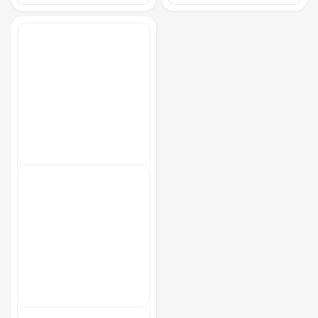
Урна
550 Р
Огнетушители
1 000 Р
Указатель А3
1 100 Р
Санитайзер (100 чел.)
1 450 Р