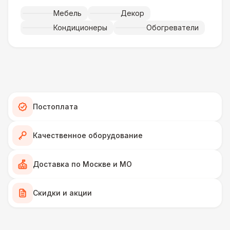
Искусственная трава (м2)
490 Р
Мебель
Декор
Кондиционеры
Обогреватели
Фанера «Бакелит» + брус (м2)
490 Р
Ламинат
600 Р
Линолеум
950 Р
Постоплата
Террасная доска (м2)
1 200 Р
Качественное оборудование
Пандус стандартный
2 700 Р
Доставка по Москве и МО
Ступеньки из бруса с ковролином
4 300 Р
Скидки и акции
ПЕРСОНАЛ
Грузчики
6 500 Р