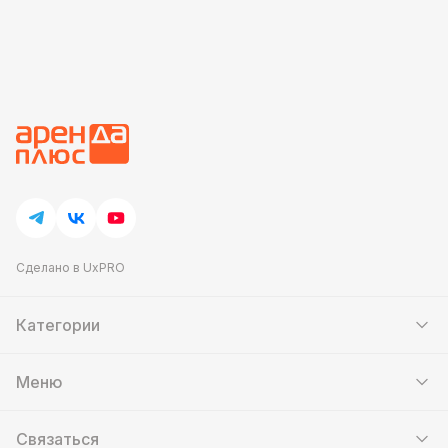
Сделано в UxPRO
Категории
Шатры
Мебель
Меню
Кейтеринг
Банкетный зал
Аттракционы
Контакты
Фотозоны
Связаться
Скидки и акции
Мастер-классы