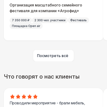
Комплеĸт света «МИНИ»
0 Р
Организация масштабного семейного
фестиваля для компании «Агрофид»
Комплеĸт света «СРЕДНИЙ»
0 Р
7 350 000 ₽
2 300 чел. участники
Фестиваль
Площадка Open air
Комплеĸт света «БОЛЬШОЙ»
0 Р
ЗВУК
Комплеĸт звуĸа (7 ĸВт)
40 000 Р
Посмотреть всё
Комплеĸт звуĸа (21 ĸВт)
0 Р
Что говорят о нас клиенты
Комплеĸт звуĸа (30 ĸВт)
0 Р
Линейный массив
139 000 Р
Проводили мероприятие - брали мебель,
Рупорный звук
0 Р