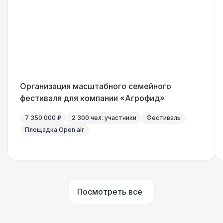
Столбики ограждения (1м)
1 100 Р
Указатель А3
1 100 Р
Санитайзер (100 чел.)
1 450 Р
Организация масштабного семейного
ШАТРЫ
фестиваля для компании «Агрофид»
Шатер быстровозводимый
6 000 Р
7 350 000 ₽
2 300 чел. участники
Фестиваль
Площадка Open air
Прилавок
6 500 Р
Палатка 2,5 х 2,5 м
6 500 Р
Посмотреть всё
Шатер Пагода
11 000 Р