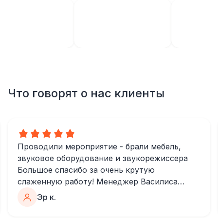
Что говорят о нас клиенты
Проводили мероприятие - брали мебель,
звуковое оборудование и звукорежиссера
Большое спасибо за очень крутую
слаженную работу! Менеджер Василиса
очень быстро и качественно обрабатывала
Эр к.
все запросы, пошла навстречу во многих
моментах