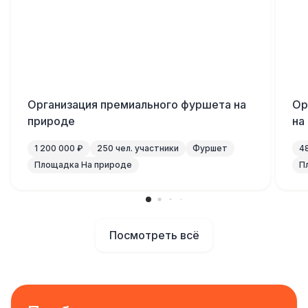
Организация премиального фуршета на
Ор
природе
на
1 200 000 ₽
250 чел. участники
Фуршет
4
Площадка На природе
П
Посмотреть всё