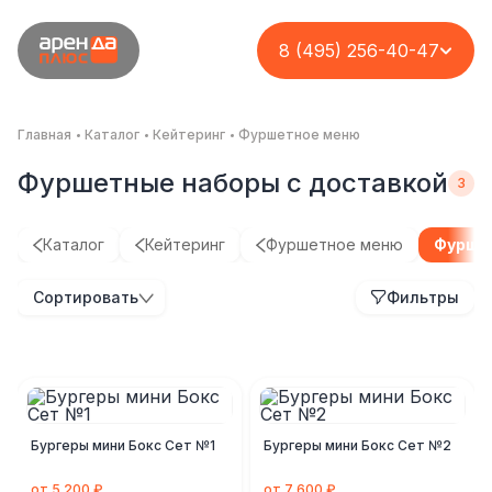
8 (495) 256-40-47
Главная
Каталог
Кейтеринг
Фуршетное меню
Фуршетные наборы с доставкой
Каталог
Кейтеринг
Фуршетное меню
Фурше
Кейтеринг на кассу
Организация
Корпоратив для
Организация
Сортировать
Фильтры
с возможностью
премиального
группы компаний
премиального
вашего заработка
кейтеринга на
ASD
фуршета на
открытой площадке
нестандартной
Комплексное решение
площадке
Кейс
Кейс
Кейс
Бургеры мини Бокс Сет №1
Бургеры мини Бокс Сет №2
от 5 200 ₽
от 7 600 ₽