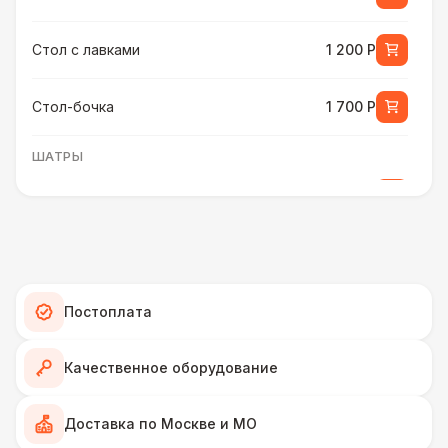
Стол с лавками
1 200 Р
Стол-бочка
1 700 Р
ШАТРЫ
Шатер быстровозводимый
6 000 Р
Прилавок
6 500 Р
Палатка 2,5 х 2,5 м
6 500 Р
Постоплата
Шатер Пагода
11 000 Р
Качественное оборудование
Домик «Ярмарочный» 3 х 2 м
27 000 Р
Доставка по Москве и МО