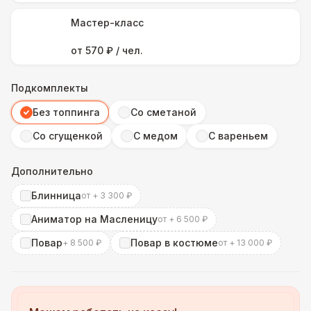
Мастер-класс
от 570 ₽ / чел.
Подкомплекты
Без топпинга
Со сметаной
Со сгущенкой
С медом
С вареньем
Дополнительно
Блинница
от + 3 300 ₽
Аниматор на Масленицу
от + 6 500 ₽
Повар
Повар в костюме
+ 8 500 ₽
от + 13 000 ₽