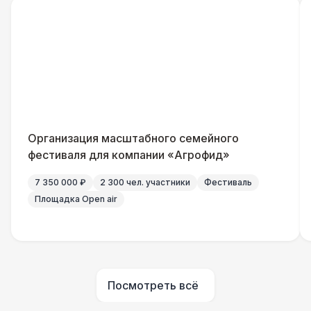
Помощник повара
7 000 Р
Повар
8 500 Р
Шеф повар
12 500 Р
Организация масштабного семейного
Повар для МК
15 000 Р
фестиваля для компании «Агрофид»
7 350 000 ₽
2 300 чел. участники
Фестиваль
Грузчики
6 500 Р
Площадка Open air
Клининг
6 500 Р
Аниматор
10 000 Р
Посмотреть всё
Бармен
8 000 Р