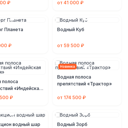
000 ₽
от 41 000 ₽
г Планета
Водный Куб
000 ₽
от 59 500 ₽
Новинка
Водная полоса
 полоса
препятствий «Трактор»
ствий «Индейская
ня»
 500 ₽
от 174 500 ₽
кцион водный шар
Водный Зорб