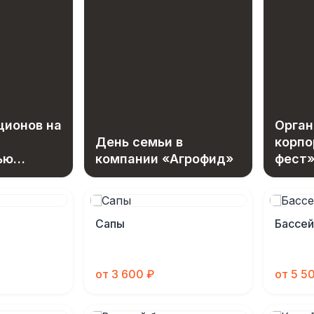
ционов на
Орган
День семьи в
корпо
ью
компании «Агрофид»
фест»
ботка
сотру
Сапы
Бассе
от 3 600 ₽
от 5 5