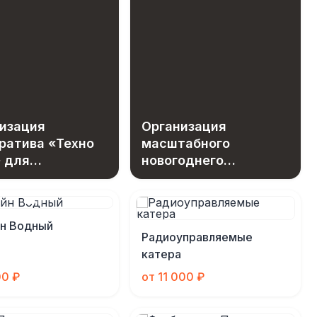
изация
Организация
ратива «Техно
масштабного
 для
новогоднего
дников МГТС
праздника с
эксклюзивным
игровым
йн Водный
оборудованием
Радиоуправляемые
катера
00 ₽
от 11 000 ₽