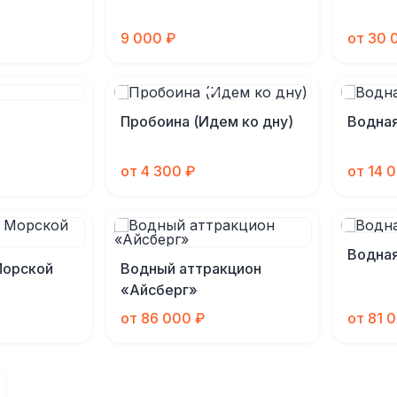
9 000 ₽
от 30 
Пробоина (Идем ко дну)
Водная
от 4 300 ₽
от 14 
Водна
Морской
Водный аттракцион
«Айсберг»
от 86 000 ₽
от 81 