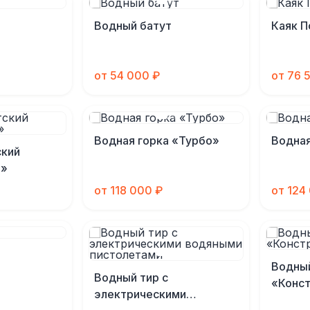
Водный батут
Каяк П
от 54 000 ₽
от 76 
Водная горка «Турбо»
Водная
ский
а»
от 118 000 ₽
от 124
Водны
Водный тир с
«Конс
электрическими