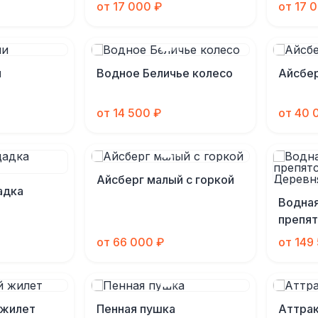
водяными пистолетами
от 17 000 ₽
от 17 
и
Водное Беличье колесо
Айсбер
от 14 500 ₽
от 40 
Айсберг малый с горкой
адка
Водная
препят
Дерев
от 66 000 ₽
от 149
 жилет
Пенная пушка
Аттра