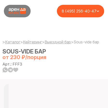
8 (495) 256-40-47
>
Каталог
>
Кейтеринг
>
Выездной бар
>
Sous-vide бар
SOUS-VIDE БАР
от 230 ₽/порция
Арт.: FFF3